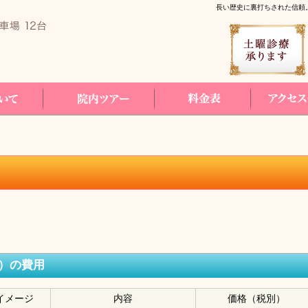
長い歴史に裏打ちされた信頼
コールバック予約
院内ツアー
料金表
アクセス・診療時
）の費用
イメージ
内容
価格（税別）