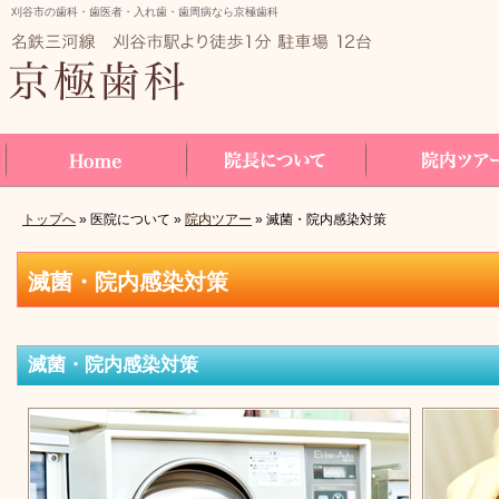
刈谷市の歯科・歯医者・入れ歯・歯周病なら京極歯科
トップへ
» 医院について »
院内ツアー
» 滅菌・院内感染対策
Home
院長について
院内ツアー
滅菌・院内感染対策
滅菌・院内感染対策