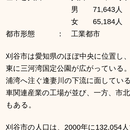
男 71,643人
女 65,184人 （平成
都市形態 ： 工業都市
刈谷市は愛知県のほぼ中央に位置し
東に三河湾国定公園が広がっている
浦湾へ注ぐ逢妻川の下流に面してい
車関連産業の工場が並び、一方、市
もある。
刈谷市の人口は、2000年に132,05