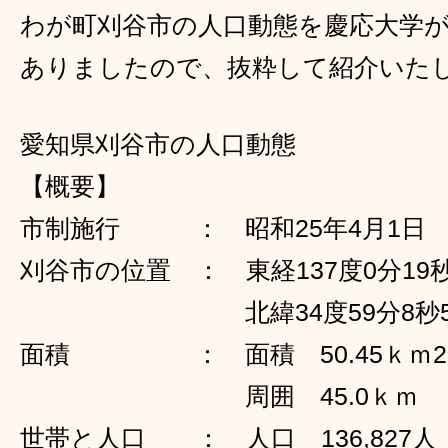
わが町刈谷市の人口動態を慶応大学
ありましたので、抜粋して紹介いた
愛知県刈谷市の人口動態
【概要】
市制施行 ： 昭和25年4月1日
刈谷市の位置 ： 東経137度0分19秒
北緯34度59分8秒
面積 ： 面積 50.45ｋｍ2
周囲 45.0ｋｍ
世帯と人口 ： 人口 136,827人