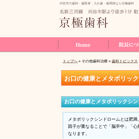
刈谷市の歯科・歯医者・入れ歯・歯周病なら京極歯科
トップへ
» その他歯科治療 »
歯科トピックス
Home
院長について
お口の健康とメタボリック
お口の健康とメタボリックシン
メタボリックシンドロームとは肥満
因子が重なることで「脳卒中」「心
なります。