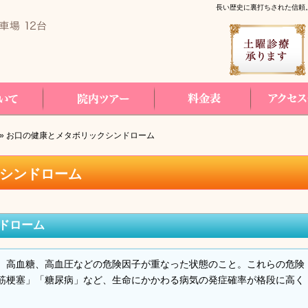
長い歴史に裏打ちされた信頼
コールバック予約
» お口の健康とメタボリックシンドローム
院内ツアー
料金表
アクセス・診療時
シンドローム
ドローム
、高血糖、高血圧などの危険因子が重なった状態のこと。これらの危険
筋梗塞」「糖尿病」など、生命にかかわる病気の発症確率が格段に高く