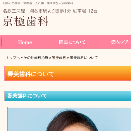
刈谷市の歯科・歯医者・入れ歯・歯周病なら京極歯科
トップへ
» その他歯科治療 »
審美歯科
» 審美歯科について
Home
院長について
院内ツアー
審美歯科について
審美歯科について