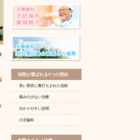
療
当院が選ばれる4つの理由
っ
長い歴史に裏打ちされた信頼
痛みの少ない治療
な
分かりやすい説明
小児歯科