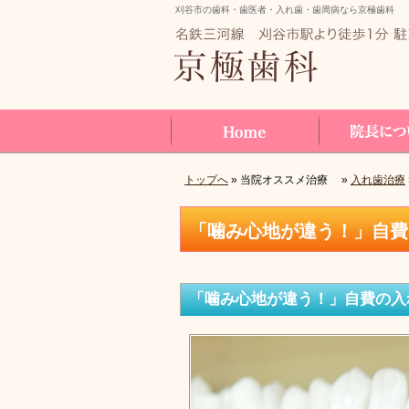
刈谷市の歯科・歯医者・入れ歯・歯周病なら京極歯科
トップへ
» 当院オススメ治療 »
入れ歯治療
Home
院長について
「噛み心地が違う！」自費
「噛み心地が違う！」自費の入