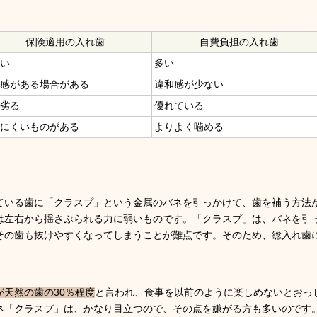
保険適用の入れ歯
自費負担の入れ歯
ない
多い
和感がある場合がある
違和感が少ない
し劣る
優れている
べにくいものがある
よりよく噛める
ている歯に「クラスプ」という金属のバネを引っかけて、歯を補う方法
は左右から揺さぶられる力に弱いものです。「クラスプ」は、バネを引
その歯も抜けやすくなってしまうことが難点です。そのため、総入れ歯
天然の歯の30％程度
と言われ、食事を以前のように楽しめないとおっ
ネ「クラスプ」は、かなり目立つので、その点を嫌がる方も多いのです