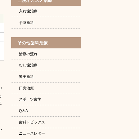
当院オススメ治療
入れ歯治療
予防歯科
その他歯科治療
治療の流れ
むし歯治療
審美歯科
口臭治療
が
っ
スポーツ歯学
に
Q＆A
歯科トピックス
し
ニュースレター
。